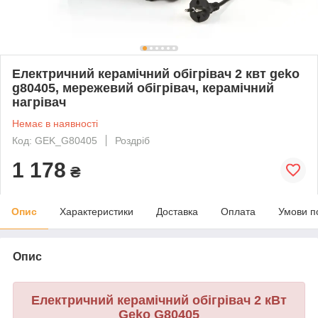
Електричний керамічний обігрівач 2 квт geko
g80405, мережевий обігрівач, керамічний
нагрівач
Немає в наявності
Код: GEK_G80405
Роздріб
1 178
₴
Опис
Характеристики
Доставка
Оплата
Умови п
Опис
Електричний керамічний обігрівач 2 кВт
Geko G80405