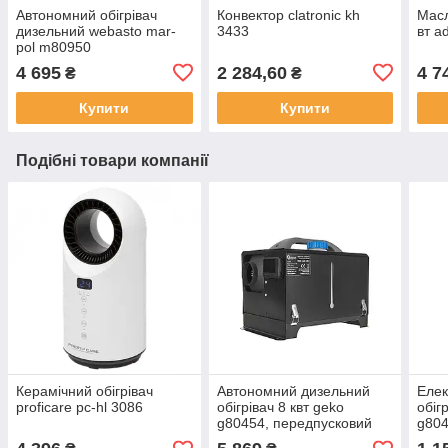
Автономний обігрівач
Конвектор clatronic kh
Масл
дизельний webasto mar-
3433
вт a
pol m80950
4 695
2 284,60
4 7
₴
₴
Купити
Купити
Подібні товари компанії
Керамічний обігрівач
Автономний дизельний
Елек
proficare pc-hl 3086
обігрівач 8 квт geko
обіг
g80454, передпусковий
g804
обігрівач, автономний
гара