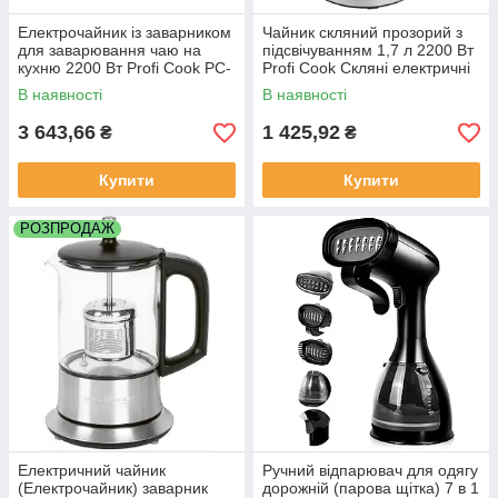
Електрочайник із заварником
Чайник скляний прозорий з
для заварювання чаю на
підсвічуванням 1,7 л 2200 Вт
кухню 2200 Вт Profi Cook PC-
Profi Cook Скляні електричні
WKS 1167 Скляний чайник
чайники
В наявності
В наявності
заварник
3 643,66
1 425,92
₴
₴
Купити
Купити
РОЗПРОДАЖ
Електричний чайник
Ручний відпарювач для одягу
(Електрочайник) заварник
дорожній (парова щітка) 7 в 1