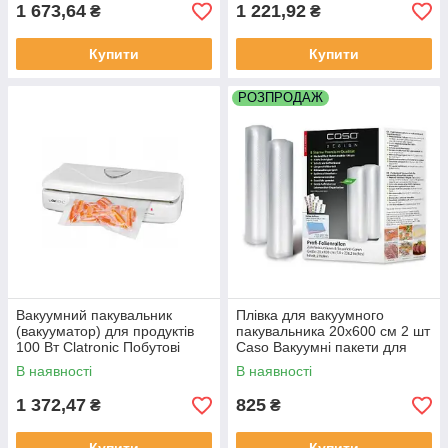
1 673,64
1 221,92
₴
₴
Купити
Купити
РОЗПРОДАЖ
Вакуумний пакувальник
Плівка для вакуумного
(вакууматор) для продуктів
пакувальника 20x600 см 2 шт
100 Вт Clatronic Побутові
Caso Вакуумні пакети для
вакуумні пакувальники
м'яса та риби, овочів та
В наявності
В наявності
фруктів
1 372,47
825
₴
₴