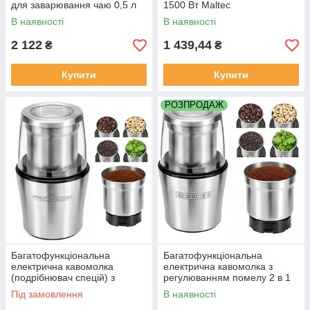
для заварювання чаю 0,5 л
1500 Вт Maltec
Profi Cook Скляні чайники
Парогенератор для
В наявності
В наявності
прасування
2 122
1 439,44
₴
₴
Купити
Купити
РОЗПРОДАЖ
Багатофункціональна
Багатофункціональна
електрична кавомолка
електрична кавомолка з
(подрібнювач спецій) з
регулюванням помелу 2 в 1
регулюванням помелу 2 в 1
HEINRICH'S 200 Вт
Під замовлення
В наявності
Profi Cook
Подрібнювач спецій