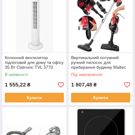
Колонний вентилятор
Вертикальний потужний
підлоговий для дому та офісу
ручний пилосос для
35 Вт Clatronic TVL 3770
прибирання будинку Maltec
Vertical Turbo Cyclone Ручні
В наявності
Під замовлення
вертикальні пилососи
1 555,22
1 807,48
₴
₴
Купити
Купити