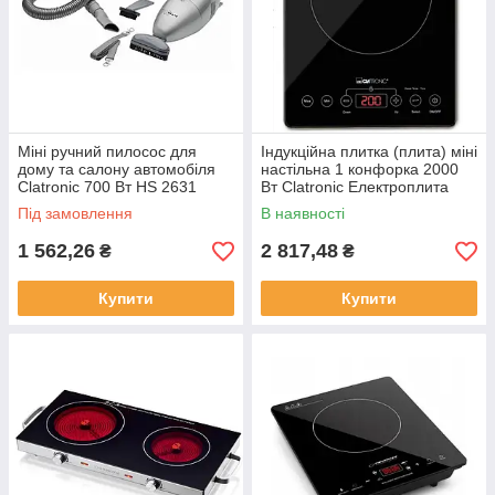
Міні ручний пилосос для
Індукційна плитка (плита) міні
дому та салону автомобіля
настільна 1 конфорка 2000
Clatronic 700 Вт HS 2631
Вт Clatronic Електроплита
Автомобільні пилососи
одноконфоркова
Під замовлення
В наявності
(автопилосос)
1 562,26
2 817,48
₴
₴
Купити
Купити