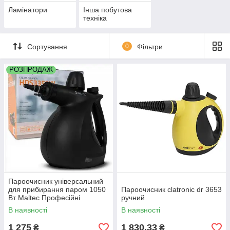
Ламінатори
Інша побутова
техніка
Сортування
0
Фільтри
РОЗПРОДАЖ
Пароочисник універсальний
для прибирання паром 1050
Пароочисник clatronic dr 3653
Вт Maltec Професійні
ручний
Побутові пароочисники
В наявності
В наявності
1 275
1 830,33
₴
₴