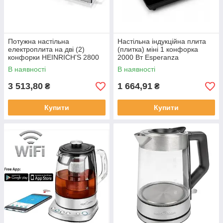
Потужна настільна
Настільна індукційна плита
електроплита на дві (2)
(плитка) міні 1 конфорка
конфорки HEINRICH'S 2800
2000 Вт Esperanza
Вт HDK 8696 Електричні
Електроплита
В наявності
В наявності
плити кухонні
одноконфоркова
3 513,80
1 664,91
₴
₴
Купити
Купити