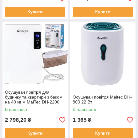
Купити
Купити
Осушувач повітря для
будинку та квартири з баком
Осушувач повітря Maltec DH-
на 40 кв м MalTec DH-2200
800 22 Вт
поглинач вологи побутової
В наявності
В наявності
2 798,20
1 365
₴
₴
Купити
Купити