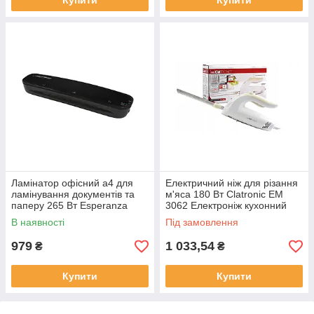
Купити
Купити
Ламінатор офісний а4 для
Електричний ніж для різання
ламінування документів та
м'яса 180 Вт Clatronic EM
паперу 265 Вт Esperanza
3062 Електроніж кухонний
Laminator Ламінатори А4
В наявності
Під замовлення
формату
979
1 033,54
₴
₴
Купити
Купити