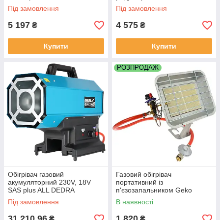
DED9943A
Під замовлення
Під замовлення
5 197
4 575
₴
₴
Купити
Купити
РОЗПРОДАЖ
Обігрівач газовий
Газовий обігрівач
акумуляторний 230V, 18V
портативний із
SAS plus ALL DEDRA
п'єзозапальником Geko
DED7185H
G80531
Під замовлення
В наявності
31 210,96
1 820
₴
₴