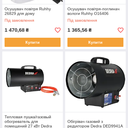
Осушувач повітря Ruhhy
Осушувач повітря-поглинач
26829 для дому
вологи Ruhhy O16406
Під замовлення
Під замовлення
1 470,68
1 365,56
₴
₴
Купити
Купити
Тепловая пушка/газовый
обогреватель для
Обігрівач газовий з
помещений 27 кВт Dedra
редуктором Dedra DED9941A