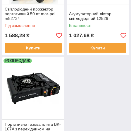
Світлодіодний прожектор
портативний 50 вт mar-pol
Акумуляторний ліхтар
m82734
світлодіодний 12526
Під замовлення
В наявності
1 588,28
1 027,68
₴
₴
Купити
Купити
РОЗПРОДАЖ
Портативна газова плита BK-
167A з перехідником на