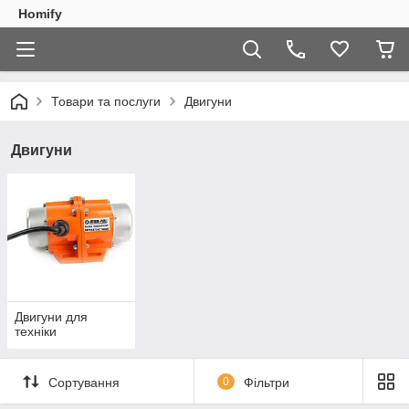
Homify
Товари та послуги
Двигуни
Двигуни
Двигуни для
техніки
Сортування
0
Фільтри