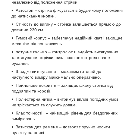
незалежно від положення стрічки.
Автостоп – стрічка фіксується в будь-якому положенні
до натискання кнопки.
Стійкість до вигину – стрічка залишається прямою до
довжини 230 см.
Гумовий корпус – забезпечує надійний хват і захищає
механізм від пошкоджень.
потужне гальмо – контролює швидкість витягування
та втягування стрічки, виключає неконтрольоване
рухання.
Швидке витягування – механізм готовий до
наступного виміру максимально оперативно.
Нейлонове покриття – захищає шкалу стрічки від
подряпин та корозії.
Поліестерна нитка – витримує вплив погодних умов,
не тріскається та служить довше.
Клас точності I – найвищий рівень для бездоганних
вимірювань.
Затискач для ременя – дозволяє зручно носити
рулетку на поясі.