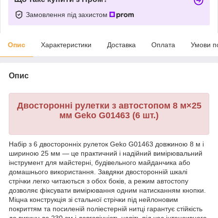
Замовлення під захистом
Опис
Характеристики
Доставка
Оплата
Умови п
Опис
Двосторонні рулетки з автостопом 8 м×25
мм Geko G01463 (6 шт.)
Набір з 6 двосторонніх рулеток Geko G01463 довжиною 8 м і
шириною 25 мм — це практичний і надійний вимірювальний
інструмент для майстерні, будівельного майданчика або
домашнього використання. Завдяки двосторонній шкалі
стрічки легко читаються з обох боків, а режим автостопу
дозволяє фіксувати вимірювання одним натисканням кнопки.
Міцна конструкція зі стальної стрічки під нейлоновим
покриттям та посиленій поліестерній нитці гарантує стійкість