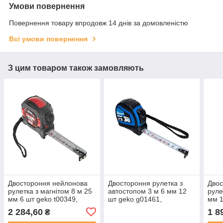
Умови повернення
Повернення товару впродовж 14 днів за домовленістю
Всі умови повернення
З цим товаром також замовляють
Двостороння нейлонова
Двостороння рулетка з
Двос
рулетка з магнітом 8 м 25
автостопом 3 м 6 мм 12
руле
мм 6 шт geko t00349,
шт geko g01461,
мм 1
набір будівельних рулеток
нейлонова рулетка набір
набі
2 284,60
1 8
₴
у коробці