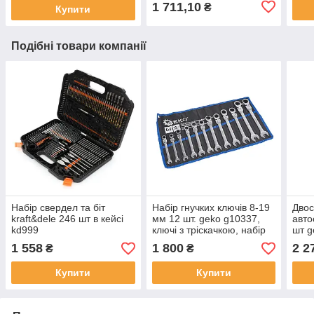
1 711,10
₴
Купити
Подібні товари компанії
Набір свердел та біт
Набір гнучких ключів 8-19
Двос
kraft&dele 246 шт в кейсі
мм 12 шт. geko g10337,
авто
kd999
ключі з тріскачкою, набір
шт g
шестигранних
руле
1 558
1 800
2 2
₴
₴
комбінованих ключів
Купити
Купити