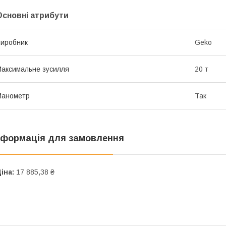
Основні атрибути
иробник
Geko
аксимальне зусилля
20 т
Манометр
Так
нформація для замовлення
іна:
17 885,38 ₴