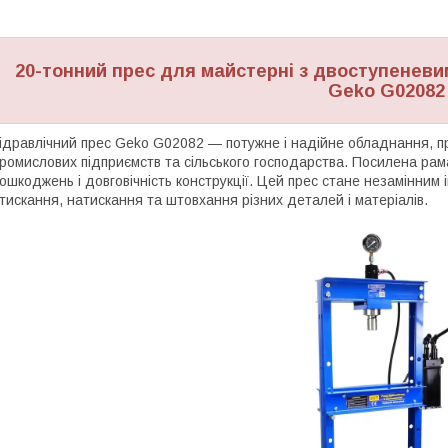
20-тонний прес для майстерні з двоступенев
Geko G02082
ідравлічний прес Geko G02082 — потужне і надійне обладнання, 
ромислових підприємств та сільського господарства. Посилена рама
ошкоджень і довговічність конструкції. Цей прес стане незамінним
тискання, натискання та штовхання різних деталей і матеріалів.