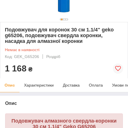
Подовжувач для коронок 30 см 1.1/4" geko
g65206, подовжувач свердла коронки,
насадка для алмазної коронки
Немає в наявності
Код: GEK_G65206
Роздріб
1 168
₴
Опис
Характеристики
Доставка
Оплата
Умови п
Опис
Подовжувач алмазного свердла-коронки
30 см 1.1/4"
Geko G65206