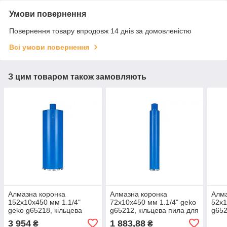
Умови повернення
Повернення товару впродовж 14 днів за домовленістю
Всі умови повернення
З цим товаром також замовляють
Алмазна коронка
Алмазна коронка
Алма
152x10x450 мм 1.1/4"
72x10x450 мм 1.1/4" geko
52x1
geko g65218, кільцева
g65212, кільцева пила для
g652
пила, алмазна
бетону, коронка для цегли
свер
3 954
1 883,88
₴
₴
свердлильна коронка
для 