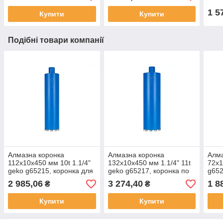
1 5
Купити
Купити
Подібні товари компанії
Алмазна коронка
Алмазна коронка
Алма
112x10x450 мм 10t 1.1/4"
132х10х450 мм 1.1/4" 11t
72x1
geko g65215, коронка для
geko g65217, коронка по
g652
свердління бетону,
бетону, коронка для
бето
2 985,06
3 274,40
1 8
₴
₴
кільцева пила для плитки
плитки
Купити
Купити