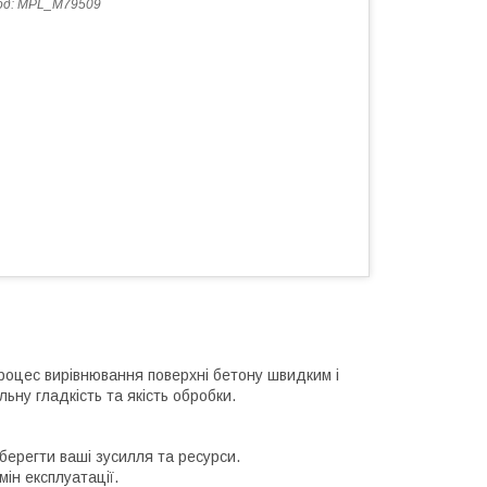
од:
MPL_M79509
процес вирівнювання поверхні бетону швидким і
ьну гладкість та якість обробки.
берегти ваші зусилля та ресурси.
ін експлуатації.