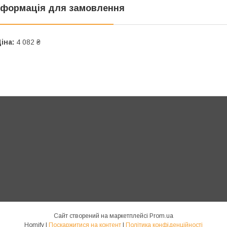
нформація для замовлення
іна:
4 082 ₴
Сайт створений на маркетплейсі
Prom.ua
Homify |
Поскаржитися на контент
|
Політика конфіденційності