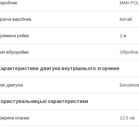
иробник
MAR-POL
раїна виробник
Китай
овжина рейки
2 м
ип віброрейки
Обробна
Характеристики двигуна внутрішнього згоряння
ип двигуна
Бензино
Користувальницькі характеристики
ирина планки
12.5 см