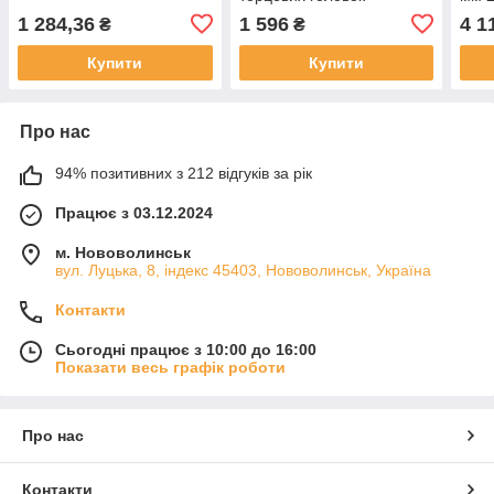
kraft&dele 8-36 мм 1/2\"
ключ
1 284,36
1 596
4 1
₴
₴
Купити
Купити
Про нас
94% позитивних з 212 відгуків за рік
Працює з 03.12.2024
м. Нововолинськ
вул. Луцька, 8, індекс 45403, Нововолинськ, Україна
Контакти
Сьогодні працює з 10:00 до 16:00
Показати весь графік роботи
Про нас
Контакти