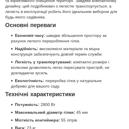
та ефективного очищення території. Завдяки компактному
дизайну, цей подрібнювач з легкістю транспортується, а
легкість в експлуатації робить його ідеальним вибором для
будь-якого садівника.
Основні переваги
Економія часу:
швидке збільшення простору за
рахунок легкого перероблення гілок.
Надійність:
високоякісні матеріали та міцна
конструкція забезпечують довгий термін служби.
Легкість у транспортуванні:
компактні розміри і
колесики дозволяють легко пересувати пристрій, не
докладаючи зусиль.
Екологічність:
переробка гілок у натуральне
добриво для вашого саду.
Технічні характеристики
Потужність:
2800 Вт
Максимальний діаметр гілки:
45 мм
Місткість контейнера:
55 літрів
Вага:
23 кг