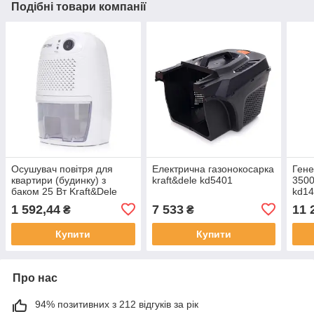
Подібні товари компанії
Осушувач повітря для
Електрична газонокосарка
Гене
квартири (будинку) з
kraft&dele kd5401
3500
баком 25 Вт Kraft&Dele
kd1
KD10586 Поглинач вологи
1 592,44
7 533
11 
₴
₴
для приміщень
Купити
Купити
Про нас
94% позитивних з 212 відгуків за рік