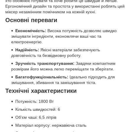
хто обожнює готувати та хоче робити це швидше й легше.
Ергономічний дизайн та простота у використанні роблять цей
міксер незамінним помічником на кожній кухні.
Основні переваги
Економічність:
Висока потужність дозволяє швидко
змішувати інгредієнти, економлячи ваші час та
електроенергію.
Надійність:
Якісні матеріали забезпечують
довговічність та безвідмовну роботу.
Зручність транспортування:
Завдяки компактним
розмірам його можна легко переміщати та зберігати.
Багатофункціональність:
Ідеально підходить для
змішування, збивання та замішування тіста.
Технічні характеристики
Потужність: 1800 Вт
Кількість швидкостей: 6
Об'єм чаші: 6,5 літрів
Матеріал корпусу: нержавіюча сталь