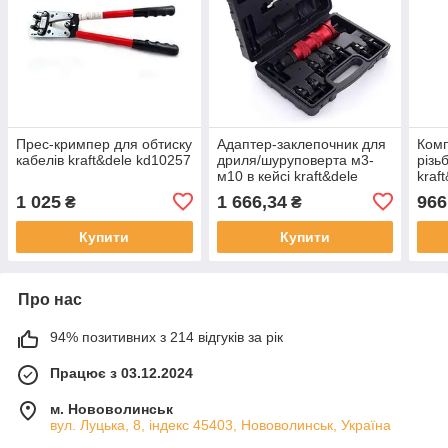
Прес-кримпер для обтиску
Адаптер-заклепочник для
Комп
кабелів kraft&dele kd10257
дриля/шуруповерта м3-
різь
м10 в кейсі kraft&dele
kraf
kd10554
1 025
1 666,34
966
₴
₴
Купити
Купити
Про нас
94% позитивних з 214 відгуків за рік
Працює з 03.12.2024
м. Нововолинськ
вул. Луцька, 8, індекс 45403, Нововолинськ, Україна