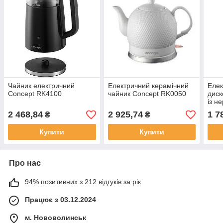
Чайник електричний
Електричний керамічний
Елек
Concept RK4100
чайник Concept RK0050
диск
із н
кухн
2 468,84
2 925,74
1 7
₴
₴
RK3
Купити
Купити
Про нас
94% позитивних з 212 відгуків за рік
Працює з 03.12.2024
м. Нововолинськ