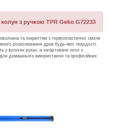
й колун з ручкою TPR Geko G72233
ловолокна та покриттям з термопластичної смоли
вного розколювання дров будь-якої твердості.
ь у вологих руках, а загартоване лезо з
ір для домашнього використання та професійних