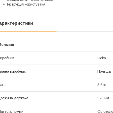
Інструкція користувача
арактеристики
Основні
иробник
Geko
раїна виробник
Польща
ага
3.6 кг
овжина держака
920 мм
атеріал ручки
Скловоло