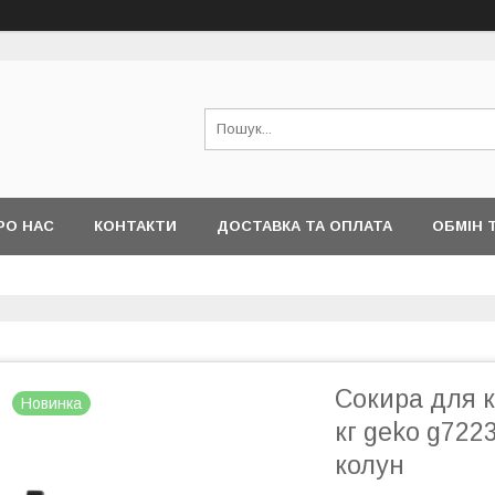
РО НАС
КОНТАКТИ
ДОСТАВКА ТА ОПЛАТА
ОБМІН 
Сокира для к
Новинка
кг geko g722
колун