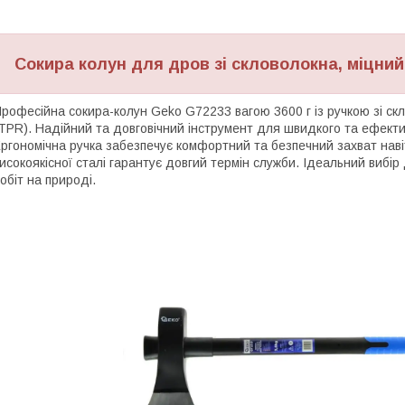
Сокира колун для дров зі скловолокна, міцни
рофесійна сокира-колун Geko G72233 вагою 3600 г із ручкою зі ск
TPR). Надійний та довговічний інструмент для швидкого та ефекти
ргономічна ручка забезпечує комфортний та безпечний захват навіт
исокоякісної сталі гарантує довгий термін служби. Ідеальний виб
обіт на природі.