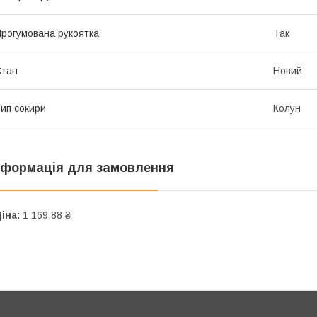
рогумована рукоятка
Так
Стан
Новий
ип сокири
Колун
нформація для замовлення
іна:
1 169,88 ₴