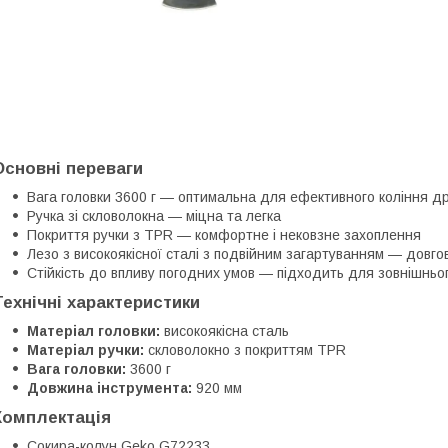
Основні переваги
Вага головки 3600 г — оптимальна для ефективного коління д
Ручка зі скловолокна — міцна та легка
Покриття ручки з TPR — комфортне і нековзне захоплення
Лезо з високоякісної сталі з подвійним загартуванням — довгові
Стійкість до впливу погодних умов — підходить для зовнішньо
Технічні характеристики
Матеріал головки:
високоякісна сталь
Матеріал ручки:
скловолокно з покриттям TPR
Вага головки:
3600 г
Довжина інструмента:
920 мм
Комплектація
Сокира-колун Geko G72233