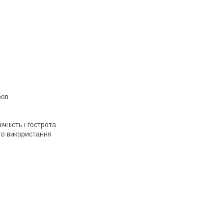
ров
чність і гострота
го використання