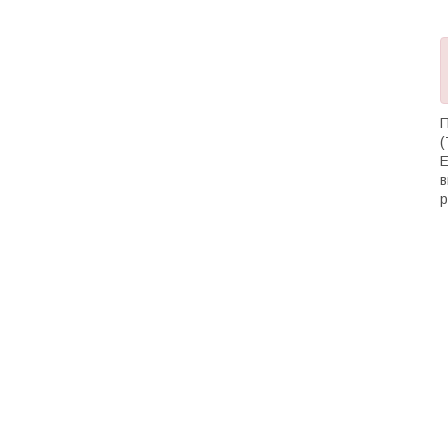
П
(
Е
в
р