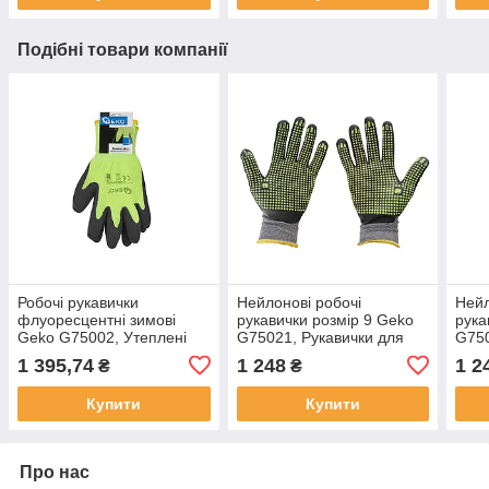
Подібні товари компанії
Робочі рукавички
Нейлонові робочі
Нейл
флуоресцентні зимові
рукавички розмір 9 Geko
рука
Geko G75002, Утеплені
G75021, Рукавички для
G750
рукавички для роботи,
роботи.
рука
1 395,74
1 248
1 2
₴
₴
Рукавички з
робо
прорезиненою поверхнею
Купити
Купити
Про нас