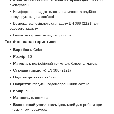
Міцність і зносостійкість: міцні матеріали для тривалої
експлуатації
Комфортна посадка: еластична манжета надійно
фіксує рукавиці на зап’ясті
Безпека: відповідають стандарту EN 388 (2121) для
базового захисту
Гнучкість і зручність під час роботи
Технічні характеристики
Виробник:
Geko
Розмір:
10
Матеріал:
поліефірний трикотаж, бавовна, латекс
Стандарт захисту:
EN 388 (2121)
Водонепроникність:
так
Покриття:
гладкий, водонепроникний латекс
Колір:
синій
Манжета:
еластична
Бавовняний утеплювач:
ідеальний для роботи при
низьких температурах