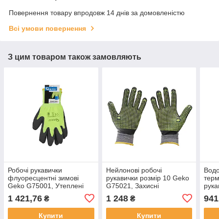
Повернення товару впродовж 14 днів за домовленістю
Всі умови повернення
З цим товаром також замовляють
Робочі рукавички
Нейлонові робочі
Водо
флуоресцентні зимові
рукавички розмір 10 Geko
терм
Geko G75001, Утеплені
G75021, Захисні
рука
рукавички для роботи,
рукавички, Рукавички для
G750
1 421,76
1 248
941
₴
₴
Світловідбивні рукавички
роботи
лате
Купити
Купити