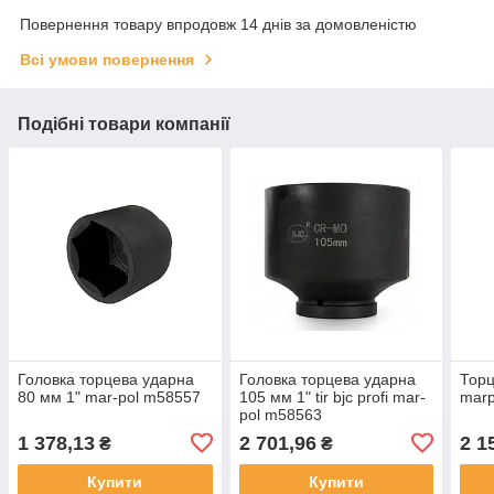
Повернення товару впродовж 14 днів за домовленістю
Всі умови повернення
Подібні товари компанії
Головка торцева ударна
Головка торцева ударна
Торц
80 мм 1" mar-pol m58557
105 мм 1" tir bjc profi mar-
mar
pol m58563
1 378,13
2 701,96
2 1
₴
₴
Купити
Купити