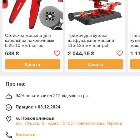
Обтискна машина для
Тримач для кутової
Пило
кабельних наконечників
шліфувальної машини
куто
0,25-10 мм mar-pol
115-125 мм mar-pol
маши
m49531
m79236
pol 
638
2 044,16
1 1
₴
₴
Купити
Купити
Про нас
94% позитивних з 212 відгуків за рік
Працює з 03.12.2024
м. Нововолинськ
вул. Луцька, 8, індекс 45403, Нововолинськ, Україна
Контакти