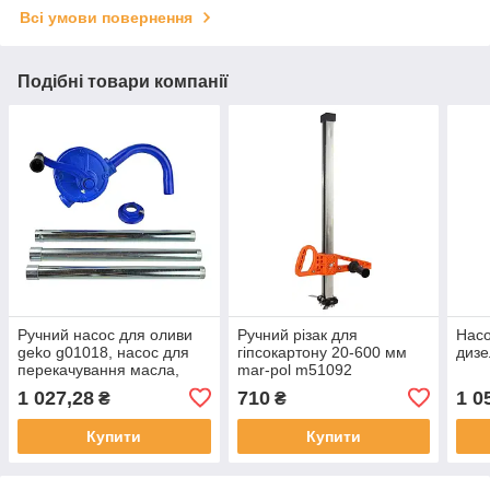
Всі умови повернення
Подібні товари компанії
Ручний насос для оливи
Ручний різак для
Насо
geko g01018, насос для
гіпсокартону 20-600 мм
дизе
перекачування масла,
mar-pol m51092
обертовий насос для
1 027,28
710
1 0
₴
₴
мастила, бочковий насос
Купити
Купити