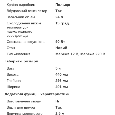
Країна виробник
Польща
Вбудований вентилятор
Так
Загальний об`єм
24 л
Охолодження нижче
13 град.
температури
навколишнього
середовища
Споживана потужність
50 Вт
Стан
Новий
Тип живлення
Мережа 12 В, Мережа 220 В
Габаритні розміри
Вага
5 кг
Висота
440 мм
Глибина
296 мм
Ширина
401 мм
Додаткові функції і характеристики
Виготовлення льоду
Ні
Відсік для шнура
Так
Довжина мережевого
2.5 м