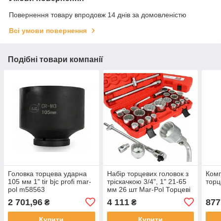
Повернення товару впродовж 14 днів за домовленістю
Всі умови повернення
Подібні товари компанії
Головка торцева ударна
Набір торцевих головок з
Комп
105 мм 1" tir bjc profi mar-
тріскачкою 3/4", 1" 21-65
торц
pol m58563
мм 26 шт Mar-Pol Торцеві
ключі,головки
2 701,96
4 111
877
₴
₴
Купити
Купити