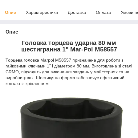
Опис
Характеристики
Доставка
Оплата
Умови п
Опис
Головка торцева ударна 80 мм
шестигранна 1" Mar-Pol M58557
Торцева головка Marpol M58557 призначена для роботи з
гайковими ключами 1" і діаметром 80 мм. Виготовлена зі сталі
CRMO, підходить для виконання завдань у майстернях та на
виробництвах. Шестикутна форма забезпечує ефективний
контакт із кріпленням.