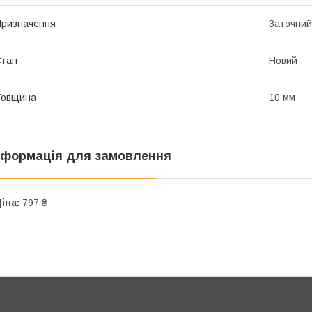
ризначення
Заточний
Стан
Новий
Товщина
10 мм
нформація для замовлення
іна:
797 ₴