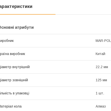
арактеристики
Основні атрибути
иробник
MAR-POL
раїна виробник
Китай
іаметр внутрішній
22.2 мм
іаметр зовнішній
125 мм
ількість в упаковці
1 шт.
атеріал кола
Алмаз