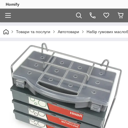
Homify
Товари та послуги
Автотовари
Набір гумових маслоб