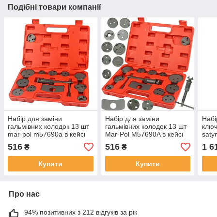
Подібні товари компанії
Набір для заміни
Набір для заміни
Набі
гальмівних колодок 13 шт
гальмівних колодок 13 шт
ключ
mar-pol m57690a в кейсі
Mar-Pol M57690A в кейсі
saty
516
516
1 6
₴
₴
Купити
Купити
Про нас
94% позитивних з 212 відгуків за рік